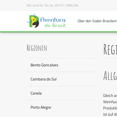
Wir sind für Sie da.
05151-2904294
Über den Süden Brasilien
Reg
Regionen
Bento Goncalves
All
Cambara do Sul
Canela
Gleich a
Weinfass
Porto Alegre
Produkti
ist auf 